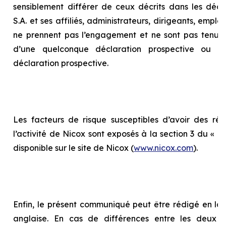
sensiblement différer de ceux décrits dans les décla
S.A. et ses affiliés, administrateurs, dirigeants, empl
ne prennent pas l’engagement et ne sont pas tenus 
d’une quelconque déclaration prospective ou d
déclaration prospective.
Les facteurs de risque susceptibles d’avoir des répe
l’activité de Nicox sont exposés à la section 3 du «
Ra
disponible sur le site de Nicox (
www.nicox.com
).
Enfin, le présent communiqué peut être rédigé en la
anglaise. En cas de différences entre les deux te