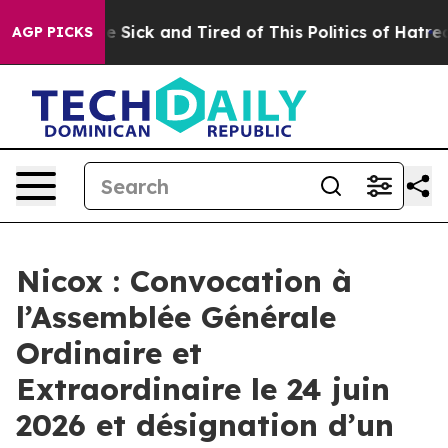
ople Are Sick and Tired of This Politics of Hatred”
The
AGP PICKS
Nicox : Convocation à
l’Assemblée Générale
Ordinaire et
Extraordinaire le 24 juin
2026 et désignation d’un