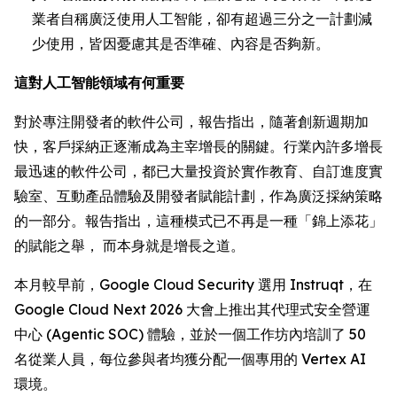
業者自稱廣泛使用人工智能，卻有超過三分之一計劃減
少使用，皆因憂慮其是否準確、內容是否夠新。
這對人工智能領域有何重要
對於專注開發者的軟件公司，報告指出，隨著創新週期加
快，客戶採納正逐漸成為主宰增長的關鍵。行業內許多增長
最迅速的軟件公司，都已大量投資於實作教育、自訂進度實
驗室、互動產品體驗及開發者賦能計劃，作為廣泛採納策略
的一部分。報告指出，這種模式已不再是一種「錦上添花」
的賦能之舉， 而本身就是增長之道。
本月較早前，Google Cloud Security 選用 Instruqt，在
Google Cloud Next 2026 大會上推出其代理式安全營運
中心 (Agentic SOC) 體驗，並於一個工作坊內培訓了 50
名從業人員，每位參與者均獲分配一個專用的 Vertex AI
環境。