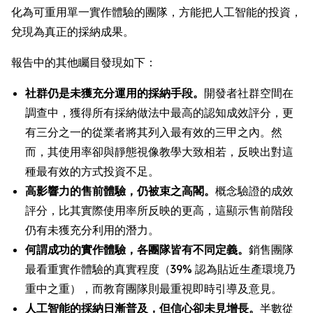
化為可重用單一實作體驗的團隊，方能把人工智能的投資，
兌現為真正的採納成果。
報告中的其他矚目發現如下：
社群仍是未獲充分運用的採納手段。
開發者社群空間在
調查中，獲得所有採納做法中最高的認知成效評分，更
有三分之一的從業者將其列入最有效的三甲之內。然
而，其使用率卻與靜態視像教學大致相若，反映出對這
種最有效的方式投資不足。
高影響力的售前體驗，仍被束之高閣。
概念驗證的成效
評分，比其實際使用率所反映的更高，這顯示售前階段
仍有未獲充分利用的潛力。
何謂成功的實作體驗，各團隊皆有不同定義。
銷售團隊
最看重實作體驗的真實程度（39% 認為貼近生產環境乃
重中之重），而教育團隊則最重視即時引導及意見。
人工智能的採納日漸普及，但信心卻未見增長。
半數從