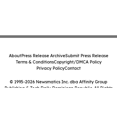
About
Press Release Archive
Submit Press Release
Terms & Conditions
Copyright/DMCA Policy
Privacy Policy
Contact
© 1995-2026 Newsmatics Inc. dba Affinity Group
Publishing & Tech Daily Dominican Republic. All Rights
Reserved.
Cookie Settings / Your Privacy Choices