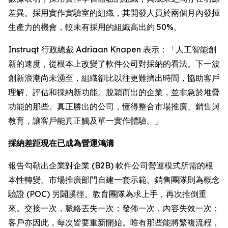
差異。採用實作實驗室的組織，其開發人員於兩個月內發揮
生產力的機會，較未有採用的組織高出約 50%。
Instruqt 行政總裁 Adriaan Knapen 表示：「人工智能創
新的速度，從根本上改變了軟件公司對採納的看法。下一波
創新浪潮尚未湧至，組織卻比以往更難擠出時間，協助客戶
理解、評估和採納新功能。脫穎而出的企業，並非急於堆疊
功能的那些。真正勝出的公司，懂得整合市場推廣、銷售與
教育，讓客戶能真正觸及單一實作體驗。」
採納差距現在已成為營運鴻溝
報告勾勒出企業對企業 (B2B) 軟件公司營運模式所需的根
本性轉變。市場推廣部門自建一套示範。銷售團隊則為概念
驗證 (POC) 另闢蹊徑。教育團隊為求上手，再次推倒重
來。交接一次，脈絡丟失一次；發佈一次，內容失效一次；
客戶亦因此，每次皆要重新開始。唯有那些能將繁複流程，