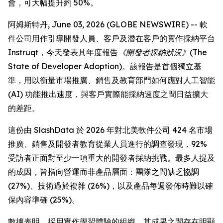
會，可大幅提升約 50%。
阿姆斯特丹, June 03, 2026 (GLOBE NEWSWIRE) -- 軟
件公司用作引導開發人員、客戶及潛在客戶的實作採納平台
Instruqt，今天發表其年度報告
《開發者採納狀況》(The
State of Developer Adoption)
。該報告是首個獨立基
準，用以衡量市場推廣、銷售及教育部門如何應對人工智能
(AI) 功能推出速度，與客戶實際能採納速度之間日益擴大
的差距。
這份由 SlashData 於 2026 年對北美軟件公司 424 名市場
推廣、銷售及開發者教育從業人員進行的調查發現，92%
受訪者正面對至少一項重大的開發者採納挑戰。最多人提及
的成因，皆指向營運而非產品層面：團隊之間缺乏協調
(27%)、技術過於複雜 (26%)，以及產品每週發佈時難以確
保內容準確 (25%)。
數據表明，採用實作學習體驗的組織，其成果之間存在明顯