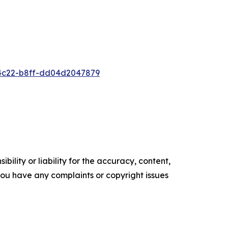
4c22-b8ff-dd04d2047879
ility or liability for the accuracy, content,
f you have any complaints or copyright issues