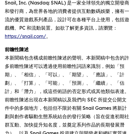
Snail, Inc. (Nasdaq: SNAL) 是一家全球領先的獨立開發商
和發行商，為世界各地的消費者提供互動數碼娛樂，擁有一
流的優質遊戲系列產品，設計可在各種平台上使用，包括遊
戲機、PC 和流動裝置。如欲了解更多資訊，請瀏覽：
https://snail.com/
。
前瞻性陳述
本新聞稿包含構成前瞻性陳述的聲明。本新聞稿中包含的許
多前瞻性陳述可以透過使用前瞻性詞語來識別，例如「預
期」、「相信」、「可以」、「期望」、「應該」、「計
劃」、「打算」、「可能」、「預測」、「繼續」、「估
計」和「潛力」，或這些術語的否定形式或其他類似表達。
前瞻性陳述出現在本新聞稿以及我們向 SEC 所提交公開文
件中的多個地方，包括但不限於有關 Snail Games 將新計
劃與創作者驅動生態系統結合的發行策略（旨在促進初期社
群互動、加快提升知名度，並奠定系列作品的長期發展潛
力），以及 Snail Games 投資建立與開發者和網紅實質連