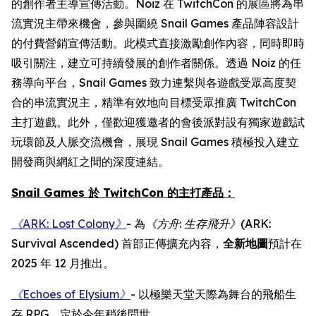
的創作者主導宣傳活動。Noiz 在 TwitchCon 的展區將為串
流實況主帶來機會，參與圍繞 Snail Games 產品陣容設計
的付費營銷宣傳活動。此模式直接激勵創作內容，同時即時
吸引關注，建立可持續發展的創作者關係。透過 Noiz 的任
務導向平台，Snail Games 致力連繫與各遊戲受眾高度契
合的串流實況主，精準有效地向目標受眾推廣 TwitchCon
主打遊戲。此外，僅歡迎獲邀者的會後派對設有獨家遊戲試
玩環節及人脈交流機會，展現 Snail Games 積極投入建立
開發商與網紅之間的深度連結。
Snail Games 於 TwitchCon 的主打產品：
《ARK: Lost Colony》
- 為
《方舟
:
生存飛升》
(ARK:
Survival Ascended)
首部正傳擴充內容，
全新地圖
預計在
2025 年 12 月推出。
《Echoes of Elysium》
- 以極樂天堂天際為舞台的飛船生
存 RPG，定於今年稍後問世。