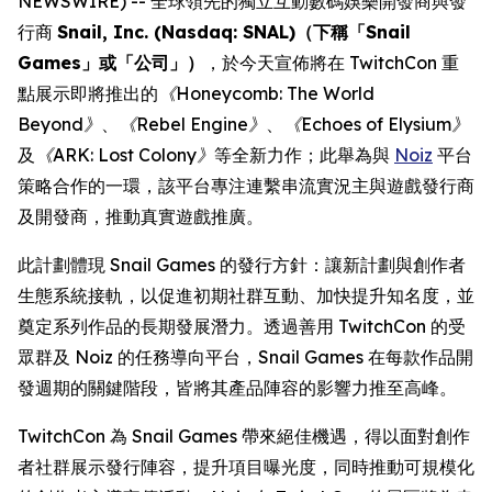
NEWSWIRE) -- 全球領先的獨立互動數碼娛樂開發商與發
行商
Snail, Inc. (Nasdaq: SNAL)（下稱「Snail
Games」或「公司」）
，於今天宣佈將在 TwitchCon 重
點展示即將推出的
《Honeycomb: The World
Beyond》
、
《Rebel Engine》
、
《Echoes of Elysium》
及
《ARK: Lost Colony》
等全新力作；此舉為與
Noiz
平台
策略合作的一環，該平台專注連繫串流實況主與遊戲發行商
及開發商，推動真實遊戲推廣。
此計劃體現 Snail Games 的發行方針：讓新計劃與創作者
生態系統接軌，以促進初期社群互動、加快提升知名度，並
奠定系列作品的長期發展潛力。透過善用 TwitchCon 的受
眾群及 Noiz 的任務導向平台，Snail Games 在每款作品開
發週期的關鍵階段，皆將其產品陣容的影響力推至高峰。
TwitchCon 為 Snail Games 帶來絕佳機遇，得以面對創作
者社群展示發行陣容，提升項目曝光度，同時推動可規模化