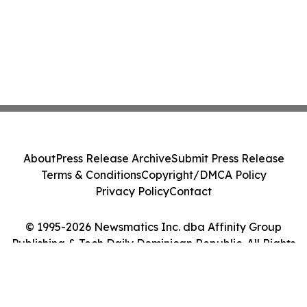
About
Press Release Archive
Submit Press Release
Terms & Conditions
Copyright/DMCA Policy
Privacy Policy
Contact
© 1995-2026 Newsmatics Inc. dba Affinity Group
Publishing & Tech Daily Dominican Republic. All Rights
Reserved.
Cookie Settings / Your Privacy Choices