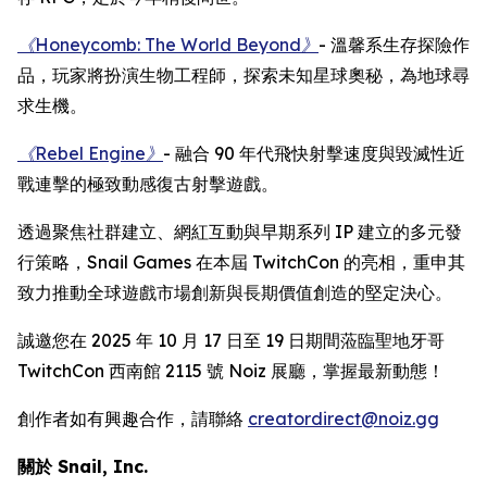
《Honeycomb: The World Beyond》
- 溫馨系生存探險作
品，玩家將扮演生物工程師，探索未知星球奧秘，為地球尋
求生機。
《Rebel Engine》
- 融合 90 年代飛快射擊速度與毀滅性近
戰連擊的極致動感復古射擊遊戲。
透過聚焦社群建立、網紅互動與早期系列 IP 建立的多元發
行策略，Snail Games 在本屆 TwitchCon 的亮相，重申其
致力推動全球遊戲市場創新與長期價值創造的堅定決心。
誠邀您在 2025 年 10 月 17 日至 19 日期間蒞臨聖地牙哥
TwitchCon 西南館 2115 號 Noiz 展廳，掌握最新動態！
創作者如有興趣合作，請聯絡
creatordirect@noiz.gg
關於 Snail, Inc.