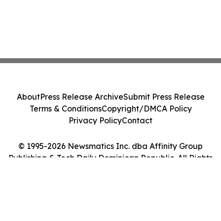
About
Press Release Archive
Submit Press Release
Terms & Conditions
Copyright/DMCA Policy
Privacy Policy
Contact
© 1995-2026 Newsmatics Inc. dba Affinity Group
Publishing & Tech Daily Dominican Republic. All Rights
Reserved.
Cookie Settings / Your Privacy Choices