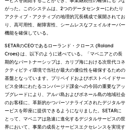
ービスを開始することができ、事業継続性の確保にもつな
がった。このシステムは、2つのデータセンターにわたり
アクティブ・アクティブの地理的冗長構成で展開されてお
り、高可用性、耐障害性、シームレスなフェイルオーバー
機能を確保している。
SETARのCEOであるローランド・クロース (Roland
Croes) は、以下のように述べている。「マベニアとの長
期的なパートナーシップは、カリブ海における次世代コネ
クティビティ環境で当社が最大の優位性を確保するための
基盤となっています。プリペイドおよびポストペイドサー
ビス全体にわたるコンバージド課金への今回の重要なアッ
プグレードにより、アルバ島およびボネール島の地域社会
のお客様に、革新的かつパーソナライズされたデジタルサ
ービスを即座に提供できるようになりました。SETARに
とって、マベニアは急速に進化するデジタルサービスの世
界において、事業の成長とサービスエクセレンスを実現す