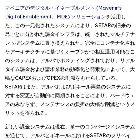
マベニアのデジタル・イネーブルメント (Mavenir’s
Digital Enablement、MDE) ソリューション
を活用し
た、この一元化されたシステムにより、SETARの旧来の
島ごとに分かれた課金インフラは、統一されたマルチテナ
ント型システムに置き換えられた。完全にコンテナ化され
たアーキテクチャに基づくオープンかつ相互運用可能なこ
のシステムは、アルバでホスティングされており、リアル
タイム課金および請求業務の効率化と簡素化によって、大
幅なCAPEXおよびOPEXの削減をもたらしている。
SETARはまた、アルバおよびボネール両島のシステムに
対する変更が自動的に同期されることにより、ハードウェ
アのみならず、メンテナンスの負担の大幅な削減というメ
リットを得られる。
新しい課金システムは現在、単一のコンバージドシステム
を通じて、アルバとボネールにおけるSETARのプリペイ