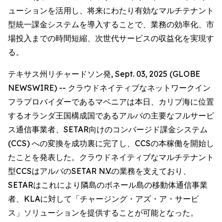
ューションを活用し、将来にわたり有効なマルチテナント
型統一課金システムを導入することで、業務の効率化、市
場投入までの時間短縮、次世代サービスの収益化を実現す
る。
テキサス州リチャードソン発, Sept. 03, 2025 (GLOBE
NEWSWIRE) -- クラウドネイティブなネットワークイン
フラプロバイダーであるマベニアは本日、カリブ海に位置
するオランダ王国構成国であるアルバの主要なフルサービ
ス通信事業者、SETAR向けのコンバージド課金システム
(CCS) への変換を成功裏に完了し、CCSの本稼働を開始し
たことを発表した。クラウドネイティブなマルチテナント
型CCSはアルバのSETAR N.V.の業務を支えており、
SETARはこれにより隣島のボネール島の移動体通信事業
者、KLAに対して「チャージング・アズ・ア・サービ
ス」ソリューションを提供することが可能となった。